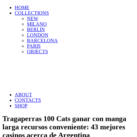
HOME
COLLECTIONS
NEW
MILANO
BERLIN
LONDON
BARCELONA
PARIS
OBJECTS
ABOUT
CONTACTS
SHOP
Tragaperras 100 Cats ganar con manga
larga recursos conveniente: 43 mejores
casinos acerca de Argentina