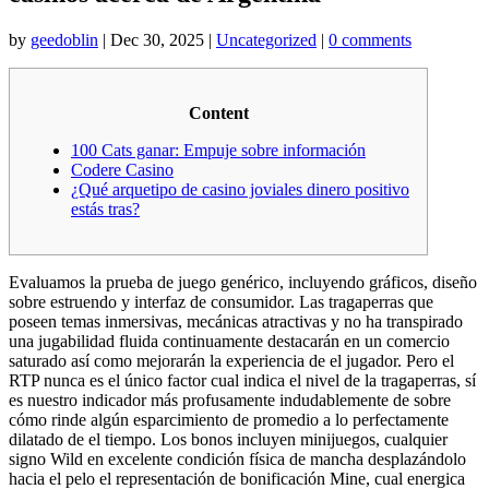
by
geedoblin
|
Dec 30, 2025
|
Uncategorized
|
0 comments
Content
100 Cats ganar: Empuje sobre información
Codere Casino
¿Qué arquetipo de casino joviales dinero positivo
estás tras?
Evaluamos la prueba de juego genérico, incluyendo gráficos, diseño
sobre estruendo y interfaz de consumidor. Las tragaperras que
poseen temas inmersivas, mecánicas atractivas y no ha transpirado
una jugabilidad fluida continuamente destacarán en un comercio
saturado así­ como mejorarán la experiencia de el jugador.
Pero el
RTP nunca es el único factor cual indica el nivel de la tragaperras, sí
es nuestro indicador más profusamente indudablemente de sobre
cómo rinde algún esparcimiento de promedio a lo perfectamente
dilatado de el tiempo. Los bonos incluyen minijuegos, cualquier
signo Wild en excelente condición física de mancha desplazándolo
hacia el pelo el representación de bonificación Mine, cual energica