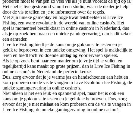
proberen moet te vangen zo veel vis als je kunt voordat de tijd op is.
Het spel is live gestreamd vanuit een studio, waar de dealer je helpt
door de vis te tellen en je te informeren over de regels.
Met zijn unieke gameplay en hoge kwaliteitsbeelden is Live Ice
Fishing een ware revolutie in de wereld van online casino’s. Het
spel is momenteel beschikbaar in online casino’s in Nederland, dus
als je op zoek bent naar een unieke gamingervaring, dan is dit zeker
een aanrader.
Live Ice Fishing biedt je de kans om je gokkunst te testen en je
geluk te beproeven in een unieke omgeving. Het spel is makkelijk te
leren en biedt toch voldoende uitdaging voor ervaren spelers.
Als je op zoek bent naar een manier om je vrije tijd te vullen en
tegelijkertijd kans maakt op grote prijzen, dan is Live Ice Fishing in
online casino’s in Nederland de perfecte keuze.
Dus, zorg ervoor dat je je warme jas en handschoenen aan hebt en
kom proberen om de vis te vangen in Live Evolution Ice Fishing, de
unieke gamingervaring in online casino’s.
Niet alleen is het een leuk en spannend spel, maar het is ook een
kans om je gokkunst te testen en je geluk te beproeven. Dus, zorg
ervoor dat je je niet mislaat en kom proberen om de vis te vangen in
Live Ice Fishing, de unieke gamingervaring in online casino’s.