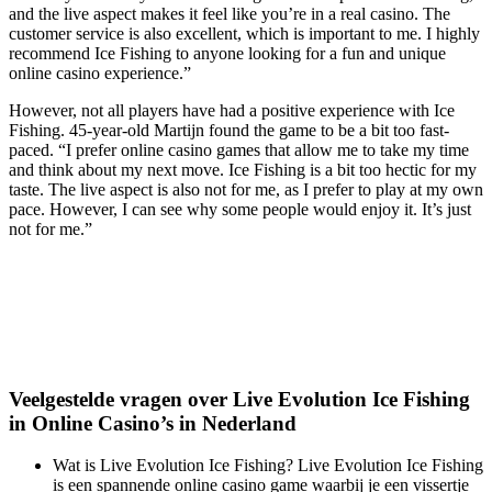
and the live aspect makes it feel like you’re in a real casino. The
customer service is also excellent, which is important to me. I highly
recommend Ice Fishing to anyone looking for a fun and unique
online casino experience.”
However, not all players have had a positive experience with Ice
Fishing. 45-year-old Martijn found the game to be a bit too fast-
paced. “I prefer online casino games that allow me to take my time
and think about my next move. Ice Fishing is a bit too hectic for my
taste. The live aspect is also not for me, as I prefer to play at my own
pace. However, I can see why some people would enjoy it. It’s just
not for me.”
Veelgestelde vragen over Live Evolution Ice Fishing
in Online Casino’s in Nederland
Wat is Live Evolution Ice Fishing? Live Evolution Ice Fishing
is een spannende online casino game waarbij je een vissertje