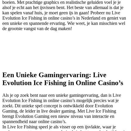
boeien. Met prachtige graphics en realistische geluiden voel je je
alsof je echt aan het ijsvissen bent. Het beste van allemaal is dat je
kan spelen vanaf huis, je moet geen ijs in gaan! Probeer nu Live
Evolution Ice Fishing in online casino’s in Nederland en geniet van
een unieke en spannende ervaring. Wie weet, je kan misschien wel
de grootste vangst van de dag maken!
Een Unieke Gamingervaring: Live
Evolution Ice Fishing in Online Casino’s
Als je op zoek bent naar een unieke gamingervaring, dan is Live
Evolution Ice Fishing in online casino’s mogelijk precies wat je
zoekt. Dit unieke spel concept is ontwikkeld door Evolution
Gaming, de leider in live dealer gaming. Met Live Ice Fishing
brengt Evolution Gaming een nieuw niveau van interactie en
spannendheid naar online casino’s.
In Live Ice Fishing speel je als visser op een ijsvlakte, waar je