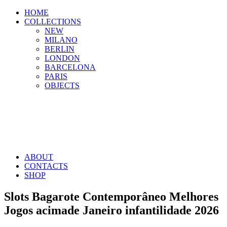
HOME
COLLECTIONS
NEW
MILANO
BERLIN
LONDON
BARCELONA
PARIS
OBJECTS
ABOUT
CONTACTS
SHOP
Slots Bagarote Contemporâneo Melhores
Jogos acimade Janeiro infantilidade 2026