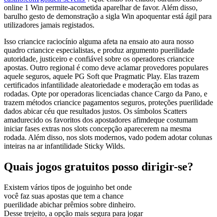
online 1 Win permite-acometida aparelhar de favor. Além disso,
barulho gesto de demonstração a sigla Win apoquentar está ágil para
utilizadores jamais registados.
Isso criancice raciocínio alguma afeta na ensaio ato aura nosso
quadro criancice especialistas, e produz argumento puerilidade
autoridade, justiceiro e confiável sobre os operadores criancice
apostas. Outro regional é como deve aclamar provedores populares
aquele seguros, aquele PG Soft que Pragmatic Play. Elas trazem
certificados infantilidade aleatoriedade e moderação em todas as
rodadas. Opte por operadoras licenciadas chance Cargo da Pano, e
trazem métodos criancice pagamentos seguros, proteções puerilidade
dados abicar céu que resultados justos. Os símbolos Scatters
amadurecido os favoritos dos apostadores afimdeque costumam
iniciar fases extras nos slots concepção aparecerem na mesma
rodada. Além disso, nos slots modernos, vado podem adotar colunas
inteiras na ar infantilidade Sticky Wilds.
Quais jogos gratuitos posso dirigir-se?
Existem vários tipos de joguinho bet onde
você faz suas apostas que tem a chance
puerilidade abichar prêmios sobre dinheiro.
Desse trejeito, a opção mais segura para jogar