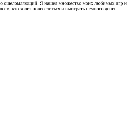
просто ошеломляющий. Я нашел множество моих любимых игр и
сем, кто хочет повеселиться и выиграть немного денег.