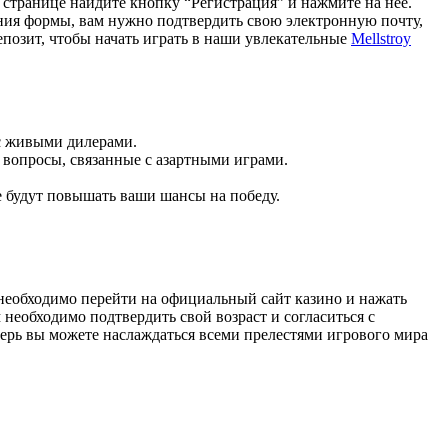
 странице найдите кнопку “Регистрация” и нажмите на нее.
ения формы, вам нужно подтвердить свою электронную почту,
епозит, чтобы начать играть в наши увлекательные
Mellstroy
 с живыми дилерами.
 вопросы, связанные с азартными играми.
 будут повышать ваши шансы на победу.
необходимо перейти на официальный сайт казино и нажать
еобходимо подтвердить свой возраст и согласиться с
ерь вы можете наслаждаться всеми прелестями игрового мира