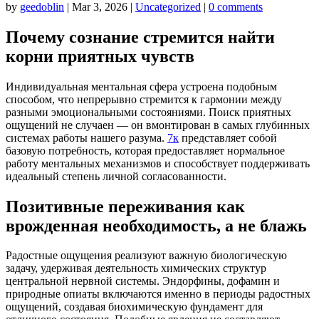
by
geedoblin
|
Mar 3, 2026
|
Uncategorized
|
0 comments
Почему сознание стремится найти
корни приятных чувств
Индивидуальная ментальная сфера устроена подобным
способом, что непрерывно стремится к гармонии между
разными эмоциональными состояниями. Поиск приятных
ощущений не случаен — он вмонтирован в самых глубинных
системах работы нашего разума.
7к
представляет собой
базовую потребность, которая предоставляет нормальное
работу ментальных механизмов и способствует поддерживать
идеальный степень личной согласованности.
Позитивные переживания как
врожденная необходимость, а не блажь
Радостные ощущения реализуют важную биологическую
задачу, удерживая деятельность химических структур
центральной нервной системы. Эндорфины, дофамин и
природные опиаты включаются именно в периоды радостных
ощущений, создавая биохимическую фундамент для