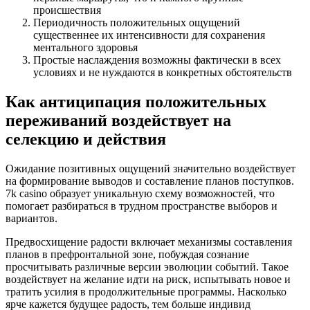
происшествия
Периодичность положительных ощущений
существеннее их интенсивности для сохранения
ментального здоровья
Простые наслаждения возможны фактически в всех
условиях и не нуждаются в конкретных обстоятельств
Как антиципация положительных
переживаний воздействует на
селекцию и действия
Ожидание позитивных ощущений значительно воздействует
на формирование выводов и составление планов поступков.
7k casino образует уникальную схему возможностей, что
помогает разбираться в трудном пространстве выборов и
вариантов.
Предвосхищение радости включает механизмы составления
планов в префронтальной зоне, побуждая сознание
просчитывать различные версии эволюции событий. Такое
воздействует на желание идти на риск, испытывать новое и
тратить усилия в продолжительные программы. Насколько
ярче кажется будущее радость, тем больше индивид