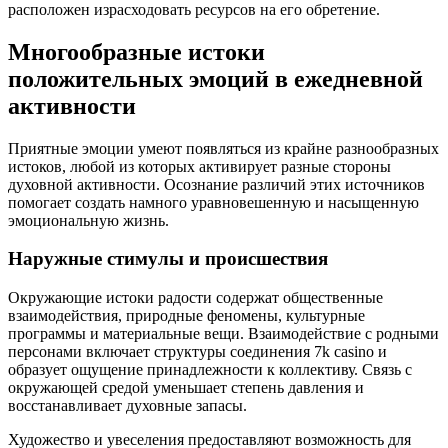
расположен израсходовать ресурсов на его обретение.
Многообразные истоки
положительных эмоций в ежедневной
активности
Приятные эмоции умеют появляться из крайне разнообразных
истоков, любой из которых активирует разные стороны
духовной активности. Осознание различий этих источников
помогает создать намного уравновешенную и насыщенную
эмоциональную жизнь.
Наружные стимулы и происшествия
Окружающие истоки радости содержат общественные
взаимодействия, природные феномены, культурные
программы и материальные вещи. Взаимодействие с родными
персонами включает структуры соединения 7k casino и
образует ощущение принадлежности к коллективу. Связь с
окружающей средой уменьшает степень давления и
восстанавливает духовные запасы.
Художество и увеселения предоставляют возможность для