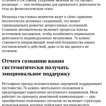
отличного состояния. Подобные явления не составляют
роскошью — они необходимы для адекватного деятельности
тела на физиологическом этапе.
Нехватка счастливых моментов ведет к сбою гармонии
биологически активных соединений, что может
спровоцировать развитие депрессивных положений.
Сознание автоматически включает процессы поиска
источников насыщения, чтобы возобновить нормальную
деятельность индивидуальных механизмов. 7к казино
становится направляющей энергией большинства наших
постановлений и действий, даже если мы данного не
осознаем.
Отчего сознанию важно
систематически получать
эмоциональное поддержку
Регулярное приход положительных ощущений поддерживает
постоянство 7k казино, ментального положения и
предотвращает накопление негативного напряжения. Мозг
работает по принципу реактивной коммуникации — при
приобретении позитивных сигналов он включает структуры
вознаграждения, которые побуждают воспроизводить