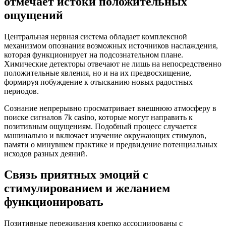
отмечает истоки положительных
ощущений
Центральная нервная система обладает комплексной
механизмом опознания возможных источников наслаждения,
которая функционирует на подсознательном плане.
Химические детекторы отвечают не лишь на непосредственно
положительные явления, но и на их предвосхищение,
формируя побуждение к отысканию новых радостных
периодов.
Сознание непрерывно просматривает внешнюю атмосферу в
поиске сигналов 7k casino, которые могут направить к
позитивным ощущениям. Подобный процесс случается
машинально и включает изучение окружающих стимулов,
памяти о минувшем практике и предвидение потенциальных
исходов разных деяний.
Связь приятных эмоций с
стимулированием и желанием
функционировать
Позитивные переживания крепко ассоциированы с