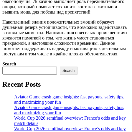
благополучия. 7k казино выполняет роль переживательного
опоры, который помогает сохранить контакт с жизнью и
выявить мощь для победы над препятствий.
Накопленный знания положительных эмоций образует
душевный резерв устойчивости, что возможно задействовать
в сложные моменты. Напоминания о веселых происшествиях
являются памяткой о том, что жизнь умеет становиться
прекрасной, а настоящие сложности временны. Данное
помогает поддерживать надежду и мотивацию к деятельным
поступкам в том числе в крайне плохих обстоятельствах.
Search
Search
Recent Posts
Aviator Game crash game insights: fast payouts, safety tips,
and maximizing your fun
Aviator Game crash game insights: fast payouts, safety tips,
and maximizing your fun
World Cup 2026 semifinal overview: France’s odds and key
match details
World Cup 2026 semifinal overview: France’s odds and key