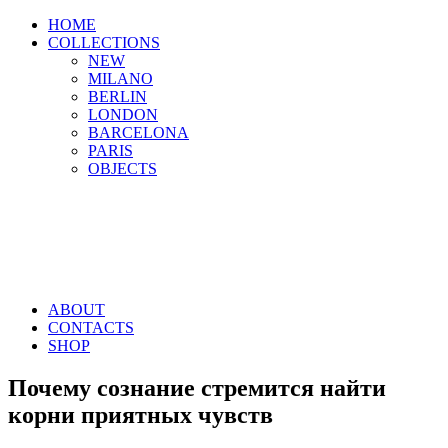
HOME
COLLECTIONS
NEW
MILANO
BERLIN
LONDON
BARCELONA
PARIS
OBJECTS
ABOUT
CONTACTS
SHOP
Почему сознание стремится найти
корни приятных чувств