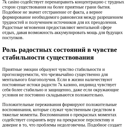
7k casino содействует перенаправить концентрацию с трудных
сторон существования на более приятные грани бытия.
Подобное не значит отстранение от факта, а вернее
формирование необходимого равновесия между разрешением
трудностей и получением источников для их преодоления.
Радостные мгновения предоставляют ментальной сфере
отдых, давая возможность аккумулировать мощь для будущих
поступков.
Роль радостных состояний в чувстве
стабильности существования
Приятные эмоции образуют чувство стабильности и
прогнозируемости, что чрезвычайно существенно для
ментального благополучия. Если в жизни наличествуют
постоянные истоки радости 7к казино, индивид чувствует
себя более стабильно и защищенно, даже если окружающие
условия не постоянно складываются положительно.
Положительные переживания формируют положительные
воспоминания, которые служат чувственным средством в
тяжелые моменты. Воспоминания о прекрасных моментах
содействует сохранять веру на прекрасное перспективу и
доверие в то, что проблемы недолговечны. Подобное создает