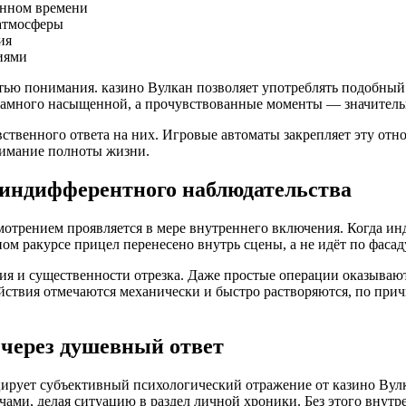
енном времени
 атмосферы
ия
иями
стью понимания. казино Вулкан позволяет употреблять подобный
 намного насыщенной, а прочувствованные моменты — значите
вственного ответа на них. Игровые автоматы закрепляет эту от
нимание полноты жизни.
 индифферентного наблюдательства
рением проявляется в мере внутреннего включения. Когда инд
ном ракурсе прицел перенесено внутрь сцены, а не идёт по фасад
ия и существенности отрезка. Даже простые операции оказываютс
йствия отмечаются механически и быстро растворяются, по прич
 через душевный ответ
оцирует субъективный психологический отражение от казино Вул
ами, делая ситуацию в раздел личной хроники. Без этого внутр