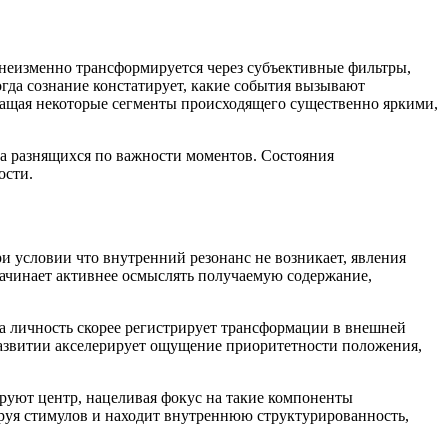
неизменно трансформируется через субъективные фильтры,
огда сознание констатирует, какие события вызывают
ращая некоторые сегменты происходящего существенно яркими,
ка разнящихся по важности моментов. Состояния
ости.
 условии что внутренний резонанс не возникает, явления
начинает активнее осмыслять получаемую содержание,
та личность скорее регистрирует трансформации в внешней
развитии акселерирует ощущение приоритетности положения,
ируют центр, нацеливая фокус на такие компоненты
труя стимулов и находит внутреннюю структурированность,