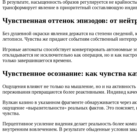
В результате, насыщенность образов регулируется не крайнос
трансформирует явление в приоритетный составляющую индив
Чувственная оттенок эпизодов: от не
Без душевной окраски явления держатся на степени сведений,
летописи. Чувства же придают событиям собственный интерпр
Игровые автоматы способствует конвертировать автономные э
откладывается не исключительно как операция, но и как настр
только завершившегося времени.
Чувственное осознание: как чувства к
Ощущения влияют не только на мышление, но и на активность 
переживания превращаются более реактивными. Индивид качес
Вулкан казино в указанном фрагменте обнаруживается через а
ощущение «выразительности» реальных фактов. Это поясняет, 
чувства.
Перцептивное усиление видения делает реальность более комп
внутренним вовлечением. В результате обыденные условия за