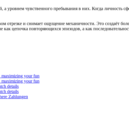
, а уровнем чувственного пребывания в них. Когда личность с
вом отрезке и снимает ощущение механичности. Это создаёт бо
е как цепочка повторяющихся эпизодов, а как последовательно
nd maximizing your fun
nd maximizing your fun
ch details
ch details
chere Zahlungen