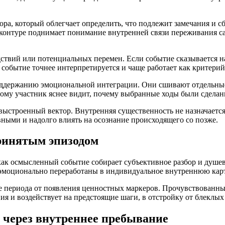
а, который облегчает определить, что подлежит замечания и сб
контуре поднимает понимание внутренней связи переживания са
ствий или потенциальных перемен. Если событие сказывается н
событие точнее интерпретируется и чаще работает как критери
ддержанию эмоциональной интеграции. Они сшивают отдельные
тому участник яснее видит, почему выбранные ходы были сдела
выстроенный вектор. Внутренняя существенность не назначается
вными и надолго влиять на осознание происходящего со позже.
ринятым эпизодом
как осмысленный событие собирает субъективное разбор и душев
 эмоционально переработаны в индивидуальное внутреннюю кар
 периода от появления ценностных маркеров. Прочувствованный
ия и воздействует на предстоящие шаги, в отстройку от блеклых
 через внутреннее пребывание