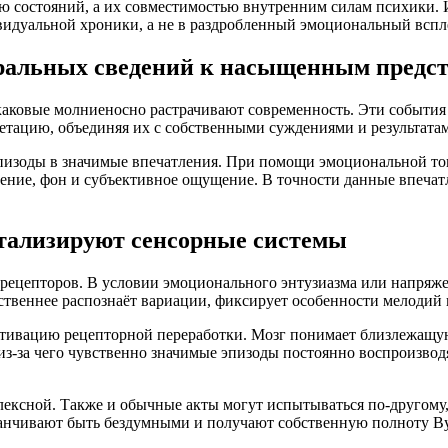
тью состояний, а их совместимостью внутренним силам психики.
идуальной хроники, а не в раздробленный эмоциональный вспл
йтральных сведений к насыщенным предс
 каковые молниеносно растрачивают современность. Эти события
етацию, объединяя их с собственными суждениями и результата
пизоды в значимые впечатления. При помощи эмоциональной тона
оение, фон и субъективное ощущение. В точности данные впечат
атализируют сенсорные системы
рецепторов. В условии эмоционального энтузиазма или напряжен
твеннее распознаёт вариации, фиксирует особенности мелодий 
ктивацию рецепторной переработки. Мозг понимает близлежащую
из-за чего чувственно значимые эпизоды постоянно воспроизвод
лексной. Также и обычные акты могут испытываться по-другому
канчивают быть бездумными и получают собственную полноту Ву