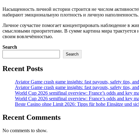
Насыщенность личной истории строится не числом активностей
набирают эмоциональную плотность и личную наполненность.
Личное соучастие помогает концентрировать наблюдение в жи
смысловыми приоритетами. В сумме картина мира трактуется н
своим вовлечённостью.
Search
Search
Recent Posts
Aviator Game crash game insights: fast payouts, safety tips, a
Aviator Game crash game insights: fast payouts, safety tips, a
World Cup 2026 semifinal overview: France’s odds and key mat
World Cup 2026 semifinal overview: France’s odds and key mat
Beste Casino ohne Limit 2026: Tipps für hohe Einsätze und si
Recent Comments
No comments to show.