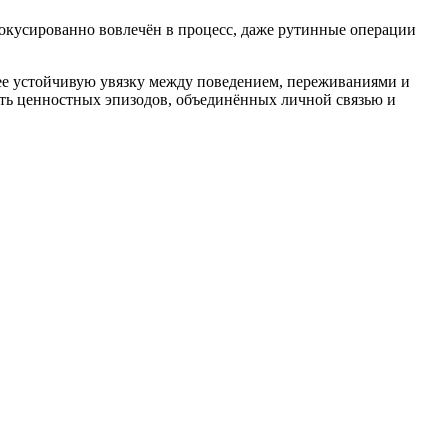
фокусированно вовлечён в процесс, даже рутинные операции
лее устойчивую увязку между поведением, переживаниями и
сть ценностных эпизодов, объединённых личной связью и