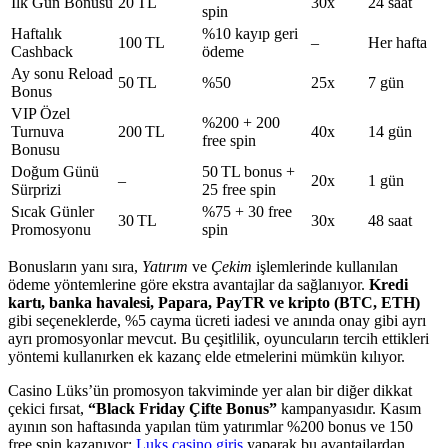
İlk Gün Bonusu
20 TL
30x
24 saat
spin
Haftalık
%10 kayıp geri
100 TL
–
Her hafta
Cashback
ödeme
Ay sonu Reload
50 TL
%50
25x
7 gün
Bonus
VIP Özel
%200 + 200
Turnuva
200 TL
40x
14 gün
free spin
Bonusu
Doğum Günü
50 TL bonus +
–
20x
1 gün
Sürprizi
25 free spin
Sıcak Günler
%75 + 30 free
30 TL
30x
48 saat
Promosyonu
spin
Bonusların yanı sıra,
Yatırım
ve
Çekim
işlemlerinde kullanılan
ödeme yöntemlerine göre ekstra avantajlar da sağlanıyor.
Kredi
kartı, banka havalesi, Papara, PayTR ve kripto (BTC, ETH)
gibi seçeneklerde, %5 cayma ücreti iadesi ve anında onay gibi ayrı
ayrı promosyonlar mevcut. Bu çeşitlilik, oyuncuların tercih ettikleri
yöntemi kullanırken ek kazanç elde etmelerini mümkün kılıyor.
Casino Lüks’ün promosyon takviminde yer alan bir diğer dikkat
çekici fırsat,
“Black Friday Çifte Bonus”
kampanyasıdır. Kasım
ayının son haftasında yapılan tüm yatırımlar %200 bonus ve 150
free spin kazanıyor;
Luks casino giriş
yaparak bu avantajlardan