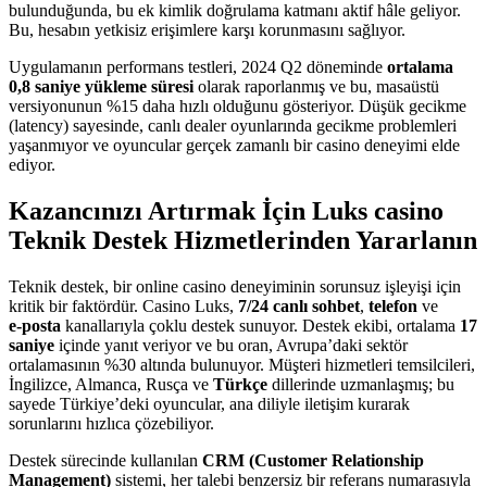
bulunduğunda, bu ek kimlik doğrulama katmanı aktif hâle geliyor.
Bu, hesabın yetkisiz erişimlere karşı korunmasını sağlıyor.
Uygulamanın performans testleri, 2024 Q2 döneminde
ortalama
0,8 saniye yükleme süresi
olarak raporlanmış ve bu, masaüstü
versiyonunun %15 daha hızlı olduğunu gösteriyor. Düşük gecikme
(latency) sayesinde, canlı dealer oyunlarında gecikme problemleri
yaşanmıyor ve oyuncular gerçek zamanlı bir casino deneyimi elde
ediyor.
Kazancınızı Artırmak İçin Luks casino
Teknik Destek Hizmetlerinden Yararlanın
Teknik destek, bir online casino deneyiminin sorunsuz işleyişi için
kritik bir faktördür. Casino Luks,
7/24 canlı sohbet
,
telefon
ve
e‑posta
kanallarıyla çoklu destek sunuyor. Destek ekibi, ortalama
17
saniye
içinde yanıt veriyor ve bu oran, Avrupa’daki sektör
ortalamasının %30 altında bulunuyor. Müşteri hizmetleri temsilcileri,
İngilizce, Almanca, Rusça ve
Türkçe
dillerinde uzmanlaşmış; bu
sayede Türkiye’deki oyuncular, ana diliyle iletişim kurarak
sorunlarını hızlıca çözebiliyor.
Destek sürecinde kullanılan
CRM (Customer Relationship
Management)
sistemi, her talebi benzersiz bir referans numarasıyla