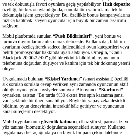
ve tek dokunuşla favori oyunlara geçiş yapılabiliyor.
Hızlı depozito
özelliği, bir kez onaylandığında, sonraki tüm yatırımlarda tek bir
dokunuşla işlem gerçekleşiyor. Bu, özellikle bonus kampanyalarına
hızlıca katılmak isteyen oyuncular için büyük bir zaman tasarrufu
sağlıyor.
Mobil platformda sunulan
“Push Bildirimleri”
, yeni bonus ve
turnuva duyurularını anlık olarak iletmekte. Kullanıcılar, bildirim
ayarlarını özelleştirerek sadece ilgilendikleri oyun kategorileri veya
belirli promosyonlar hakkında uyarı alabiliyor. Örneğin, “Canlı
Blackjack 20:00‑22:00” gibi bir etkinlik bildirimi, oyuncunun
telefonuna doğrudan düşüyor ve katılım için tek bir dokunuş yeterli
oluyor.
Uygulamada bulunan
“Kişisel Yardımcı”
(smart assistant) özelliği,
sık sorulan sorulara cevap verirken aynı zamanda oyuncunun aktif
olduğu oyuna göre tavsiyeler sunuyor. Bir oyuncu
“Starburst”
oynarken, asistan “Bu turda %30 ekstra free spin kazanma şansı
var” şeklinde bir öneri sunabiliyor. Böyle bir yapay zeka destekli
bildirim, oyun deneyimini interaktif hâle getiriyor ve oyuncunun
karar süreçlerini destekliyor.
Mobil uygulamanın
güvenlik katmanı
, cihaz şifresi, parmak izi ve
yüz tanıma (biometrik) doğrulama seçenekleri sunuyor. Kullanıcı,
uygulamayı her açtığında ya da büyük bir para çekim talebinde