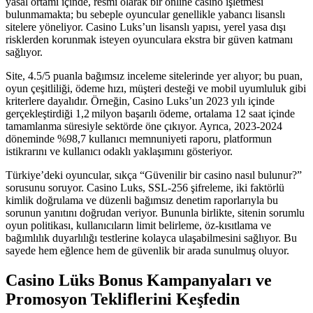
yasal ortamı içinde, resmi olarak bir online casino işletmesi
bulunmamakta; bu sebeple oyuncular genellikle yabancı lisanslı
sitelere yöneliyor. Casino Luks’un lisanslı yapısı, yerel yasa dışı
risklerden korunmak isteyen oyunculara ekstra bir güven katmanı
sağlıyor.
Site, 4.5/5 puanla bağımsız inceleme sitelerinde yer alıyor; bu puan,
oyun çeşitliliği, ödeme hızı, müşteri desteği ve mobil uyumluluk gibi
kriterlere dayalıdır. Örneğin, Casino Luks’un 2023 yılı içinde
gerçekleştirdiği 1,2 milyon başarılı ödeme, ortalama 12 saat içinde
tamamlanma süresiyle sektörde öne çıkıyor. Ayrıca, 2023‑2024
döneminde %98,7 kullanıcı memnuniyeti raporu, platformun
istikrarını ve kullanıcı odaklı yaklaşımını gösteriyor.
Türkiye’deki oyuncular, sıkça “Güvenilir bir casino nasıl bulunur?”
sorusunu soruyor. Casino Luks, SSL‑256 şifreleme, iki faktörlü
kimlik doğrulama ve düzenli bağımsız denetim raporlarıyla bu
sorunun yanıtını doğrudan veriyor. Bununla birlikte, sitenin sorumlu
oyun politikası, kullanıcıların limit belirleme, öz‑kısıtlama ve
bağımlılık duyarlılığı testlerine kolayca ulaşabilmesini sağlıyor. Bu
sayede hem eğlence hem de güvenlik bir arada sunulmuş oluyor.
Casino Lüks Bonus Kampanyaları ve
Promosyon Tekliflerini Keşfedin