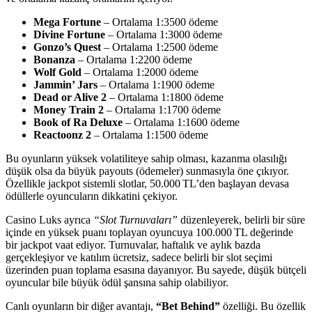
Mega Fortune
– Ortalama 1:3500 ödeme
Divine Fortune
– Ortalama 1:3000 ödeme
Gonzo’s Quest
– Ortalama 1:2500 ödeme
Bonanza
– Ortalama 1:2200 ödeme
Wolf Gold
– Ortalama 1:2000 ödeme
Jammin’ Jars
– Ortalama 1:1900 ödeme
Dead or Alive 2
– Ortalama 1:1800 ödeme
Money Train 2
– Ortalama 1:1700 ödeme
Book of Ra Deluxe
– Ortalama 1:1600 ödeme
Reactoonz 2
– Ortalama 1:1500 ödeme
Bu oyunların yüksek volatiliteye sahip olması, kazanma olasılığı
düşük olsa da büyük payouts (ödemeler) sunmasıyla öne çıkıyor.
Özellikle jackpot sistemli slotlar, 50.000 TL’den başlayan devasa
ödüllerle oyuncuların dikkatini çekiyor.
Casino Luks ayrıca
“Slot Turnuvaları”
düzenleyerek, belirli bir süre
içinde en yüksek puanı toplayan oyuncuya 100.000 TL değerinde
bir jackpot vaat ediyor. Turnuvalar, haftalık ve aylık bazda
gerçekleşiyor ve katılım ücretsiz, sadece belirli bir slot seçimi
üzerinden puan toplama esasına dayanıyor. Bu sayede, düşük bütçeli
oyuncular bile büyük ödül şansına sahip olabiliyor.
Canlı oyunların bir diğer avantajı,
“Bet Behind”
özelliği. Bu özellik