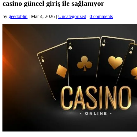
casino güncel giriş ile sağlanıyor
by
geedoblin
|
Mar 4, 2026
|
Uncategorized
|
0 comments