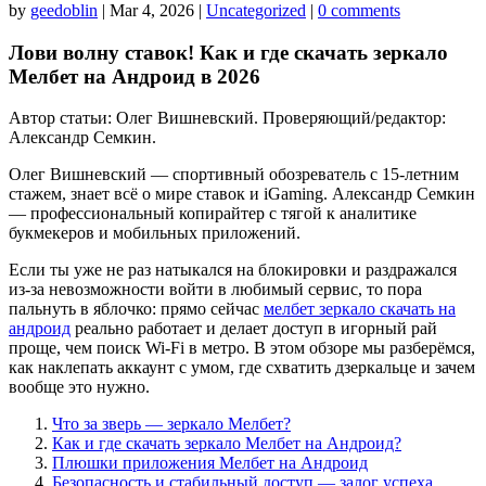
by
geedoblin
|
Mar 4, 2026
|
Uncategorized
|
0 comments
Лови волну ставок! Как и где скачать зеркало
Мелбет на Андроид в 2026
Автор статьи:
Олег Вишневский
. Проверяющий/редактор:
Александр Семкин
.
Олег Вишневский — спортивный обозреватель с 15-летним
стажем, знает всё о мире ставок и iGaming. Александр Семкин
— профессиональный копирайтер с тягой к аналитике
букмекеров и мобильных приложений.
Если ты уже не раз натыкался на блокировки и раздражался
из-за невозможности войти в любимый сервис, то пора
пальнуть в яблочко: прямо сейчас
мелбет зеркало скачать на
андроид
реально работает и делает доступ в игорный рай
проще, чем поиск Wi-Fi в метро. В этом обзоре мы разберёмся,
как наклепать аккаунт с умом, где схватить дзеркальце и зачем
вообще это нужно.
Что за зверь — зеркало Мелбет?
Как и где скачать зеркало Мелбет на Андроид?
Плюшки приложения Мелбет на Андроид
Безопасность и стабильный доступ — залог успеха