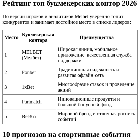
Рейтинг топ букмекерских контор 2026
По версии игроков и аналитиков Melbet уверенно топит
конкурентов и занимает достойное место в списке лидеров:
Букмекерская
Место
Преимущества
контора
Широкая линия, мобильное
MELBET
1
приложение, качественная служба
(Мелбет)
поддержки
Традиционная надежность и
2
Fonbet
развитая офлайн-сеть
Многообразие ставок и проведение
3
1xBet
акций
Инновационные продукты и
4
Parimatch
большой бонусный фонд
Мировой бренд и отличная роспись
5
Bet365
событий
10 прогнозов на спортивные события