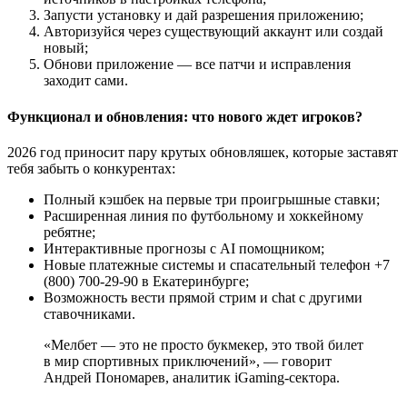
Запусти установку и дай разрешения приложению;
Авторизуйся через существующий аккаунт или создай
новый;
Обнови приложение — все патчи и исправления
заходит сами.
Функционал и обновления: что нового ждет игроков?
2026 год приносит пару крутых обновляшек, которые заставят
тебя забыть о конкурентах:
Полный кэшбек на первые три проигрышные ставки;
Расширенная линия по футбольному и хоккейному
ребятне;
Интерактивные прогнозы с AI помощником;
Новые платежные системы и спасательный телефон +7
(800) 700-29-90 в Екатеринбурге;
Возможность вести прямой стрим и chat с другими
ставочниками.
«Мелбет — это не просто букмекер, это твой билет
в мир спортивных приключений», — говорит
Андрей Пономарев, аналитик iGaming-сектора.