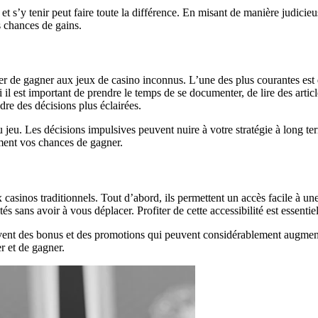
 et s’y tenir peut faire toute la différence. En misant de manière judicie
 chances de gains.
de gagner aux jeux de casino inconnus. L’une des plus courantes est de 
i il est important de prendre le temps de se documenter, de lire des arti
ndre des décisions plus éclairées.
du jeu. Les décisions impulsives peuvent nuire à votre stratégie à long t
ment vos chances de gagner.
x casinos traditionnels. Tout d’abord, ils permettent un accès facile à u
s sans avoir à vous déplacer. Profiter de cette accessibilité est essent
ent des bonus et des promotions qui peuvent considérablement augmente
r et de gagner.