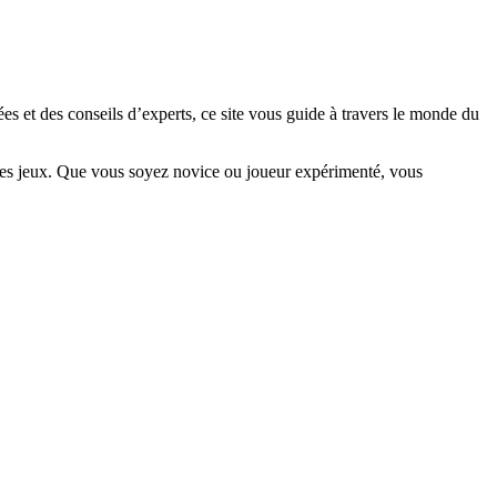
es et des conseils d’experts, ce site vous guide à travers le monde du
s les jeux. Que vous soyez novice ou joueur expérimenté, vous