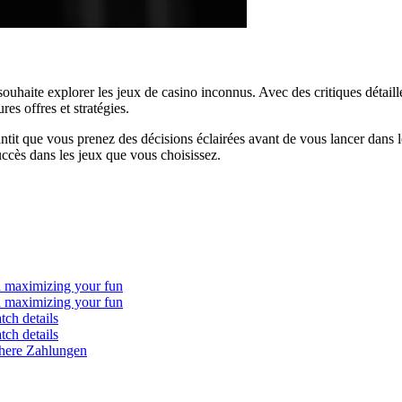
haite explorer les jeux de casino inconnus. Avec des critiques détaillé
res offres et stratégies.
antit que vous prenez des décisions éclairées avant de vous lancer dan
ccès dans les jeux que vous choisissez.
nd maximizing your fun
nd maximizing your fun
ch details
ch details
chere Zahlungen