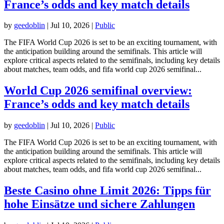
France’s odds and key match details
by
geedoblin
|
Jul 10, 2026
|
Public
The FIFA World Cup 2026 is set to be an exciting tournament, with
the anticipation building around the semifinals. This article will
explore critical aspects related to the semifinals, including key details
about matches, team odds, and fifa world cup 2026 semifinal...
World Cup 2026 semifinal overview:
France’s odds and key match details
by
geedoblin
|
Jul 10, 2026
|
Public
The FIFA World Cup 2026 is set to be an exciting tournament, with
the anticipation building around the semifinals. This article will
explore critical aspects related to the semifinals, including key details
about matches, team odds, and fifa world cup 2026 semifinal...
Beste Casino ohne Limit 2026: Tipps für
hohe Einsätze und sichere Zahlungen