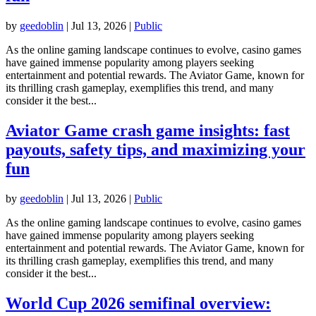
by
geedoblin
|
Jul 13, 2026
|
Public
As the online gaming landscape continues to evolve, casino games
have gained immense popularity among players seeking
entertainment and potential rewards. The Aviator Game, known for
its thrilling crash gameplay, exemplifies this trend, and many
consider it the best...
Aviator Game crash game insights: fast
payouts, safety tips, and maximizing your
fun
by
geedoblin
|
Jul 13, 2026
|
Public
As the online gaming landscape continues to evolve, casino games
have gained immense popularity among players seeking
entertainment and potential rewards. The Aviator Game, known for
its thrilling crash gameplay, exemplifies this trend, and many
consider it the best...
World Cup 2026 semifinal overview: