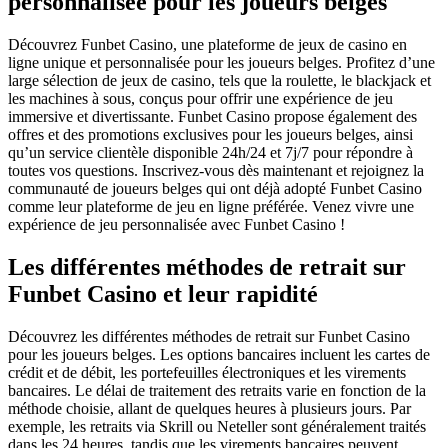
personnalisée pour les joueurs belges
Découvrez Funbet Casino, une plateforme de jeux de casino en
ligne unique et personnalisée pour les joueurs belges. Profitez d’une
large sélection de jeux de casino, tels que la roulette, le blackjack et
les machines à sous, conçus pour offrir une expérience de jeu
immersive et divertissante. Funbet Casino propose également des
offres et des promotions exclusives pour les joueurs belges, ainsi
qu’un service clientèle disponible 24h/24 et 7j/7 pour répondre à
toutes vos questions. Inscrivez-vous dès maintenant et rejoignez la
communauté de joueurs belges qui ont déjà adopté Funbet Casino
comme leur plateforme de jeu en ligne préférée. Venez vivre une
expérience de jeu personnalisée avec Funbet Casino !
Les différentes méthodes de retrait sur
Funbet Casino et leur rapidité
Découvrez les différentes méthodes de retrait sur Funbet Casino
pour les joueurs belges. Les options bancaires incluent les cartes de
crédit et de débit, les portefeuilles électroniques et les virements
bancaires. Le délai de traitement des retraits varie en fonction de la
méthode choisie, allant de quelques heures à plusieurs jours. Par
exemple, les retraits via Skrill ou Neteller sont généralement traités
dans les 24 heures, tandis que les virements bancaires peuvent