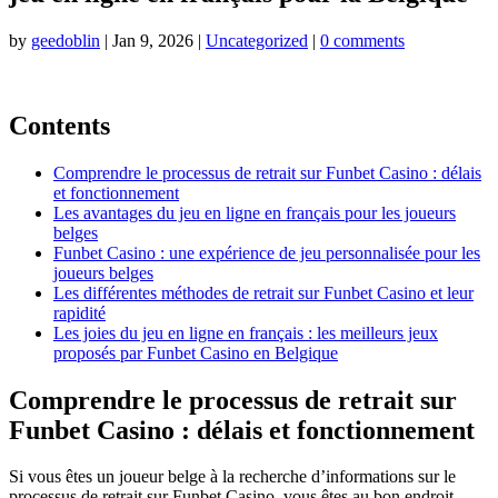
by
geedoblin
|
Jan 9, 2026
|
Uncategorized
|
0 comments
Contents
Comprendre le processus de retrait sur Funbet Casino : délais
et fonctionnement
Les avantages du jeu en ligne en français pour les joueurs
belges
Funbet Casino : une expérience de jeu personnalisée pour les
joueurs belges
Les différentes méthodes de retrait sur Funbet Casino et leur
rapidité
Les joies du jeu en ligne en français : les meilleurs jeux
proposés par Funbet Casino en Belgique
Comprendre le processus de retrait sur
Funbet Casino : délais et fonctionnement
Si vous êtes un joueur belge à la recherche d’informations sur le
processus de retrait sur Funbet Casino, vous êtes au bon endroit.