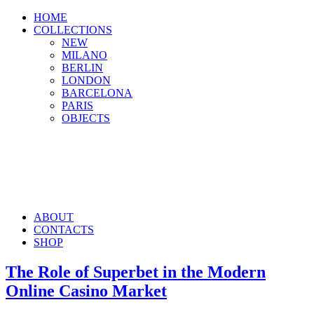
HOME
COLLECTIONS
NEW
MILANO
BERLIN
LONDON
BARCELONA
PARIS
OBJECTS
ABOUT
CONTACTS
SHOP
The Role of Superbet in the Modern
Online Casino Market