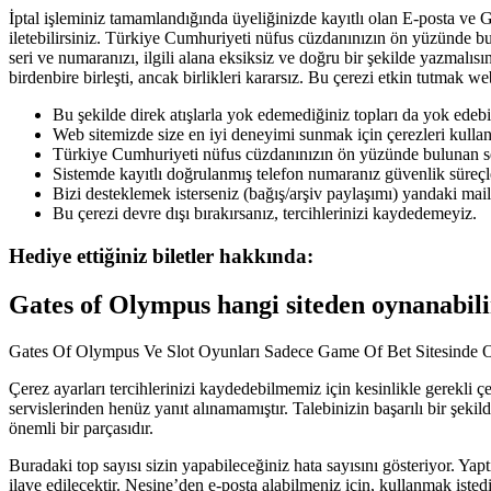
İptal işleminiz tamamlandığında üyeliğinizde kayıtlı olan E-posta ve 
iletebilirsiniz. Türkiye Cumhuriyeti nüfus cüzdanınızın ön yüzünde bu
seri ve numaranızı, ilgili alana eksiksiz ve doğru bir şekilde yazmalıs
birdenbire birleşti, ancak birlikleri kararsız. Bu çerezi etkin tutmak w
Bu şekilde direk atışlarla yok edemediğiniz topları da yok edebil
Web sitemizde size en iyi deneyimi sunmak için çerezleri kulla
Türkiye Cumhuriyeti nüfus cüzdanınızın ön yüzünde bulunan seri 
Sistemde kayıtlı doğrulanmış telefon numaranız güvenlik süreçle
Bizi desteklemek isterseniz (bağış/arşiv paylaşımı) yandaki mai
Bu çerezi devre dışı bırakırsanız, tercihlerinizi kaydedemeyiz.
Hediye ettiğiniz biletler hakkında:
Gates of Olympus hangi siteden oynanabil
Gates Of Olympus Ve Slot Oyunları Sadece Game Of Bet Sitesinde O
Çerez ayarları tercihlerinizi kaydedebilmemiz için kesinlikle gerekli 
servislerinden henüz yanıt alınamamıştır. Talebinizin başarılı bir şeki
önemli bir parçasıdır.
Buradaki top sayısı sizin yapabileceğiniz hata sayısını gösteriyor. Yap
ilave edilecektir. Nesine’den e-posta alabilmeniz için, kullanmak isted