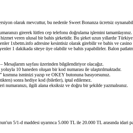
ersiyon olarak mevcuttur, bu nedenle Sweet Bonanza ücretsiz oynanabil
maranızı girerek lütfen cep telefonu doğrulama işlemini tamamlayınız. Ti
a hizmet veren ulusal bir bahis şirketidir. Bu şirket uzun yıllardır Türk
yenler 1xbetm.info adresine kesintisiz olarak girebilir ve bahis ve casino
nler 1 dakikada siteye üye olabilir ve bahis yapabilirler. Balon patlat
– Mesajlarım sayfası üzerinden bilgilendiriyor olacağız.
a yoluyla 10 haneden oluşan bir kod numarası ile ulaştırılmaktadır.
 kısmına isminizi yazıp ve OKEY butonuna basıyorsunuz.
kten) sonra hediye kod (biletler), iptal edilemez.
numaranızı, ilgili alana eksiksiz ve doğru bir şekilde yazmalısınız.
anun'un 5/1-d maddesi uyarınca 5.000 TL ile 20.000 TL arasında idari par