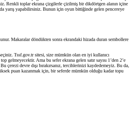
z. Renkli toplar ekrana çizgilerle çizilmiş bir dikdörtgen alanın içine
ında yarış yapabilirsiniz. Bunun için oyun bittiğinde gelen pencereye
ulunur. Makaralar döndükten sonra ekrandaki hizada duran sembollere
çiniz. Tssf.gov.tr sitesi, size mümkün olan en iyi kullanıcı
r top gelmeyecektir. Ama bu sefer ekrana gelen satır sayısı 1’den 2’e
 Bu çerezi devre dışı bırakırsanız, tercihlerinizi kaydedemeyiz. Bu da,
aha yüksek puan kazanmak için, bir seferde mümkün olduğu kadar topu